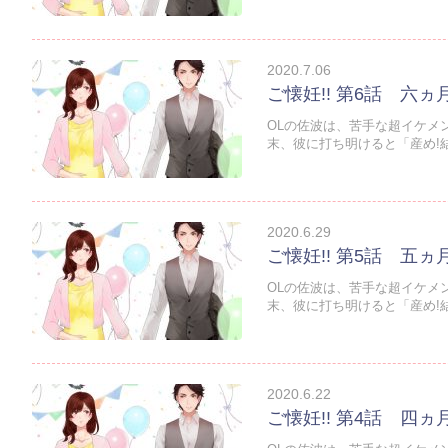
2020.7.06
ご懐妊!! 第6話 六ヵ
OLの佐波は、苦手な超イケメ
末、彼に打ち明けると「産め!結
2020.6.29
ご懐妊!! 第5話 五ヵ
OLの佐波は、苦手な超イケメ
末、彼に打ち明けると「産め!結
2020.6.22
ご懐妊!! 第4話 四ヵ