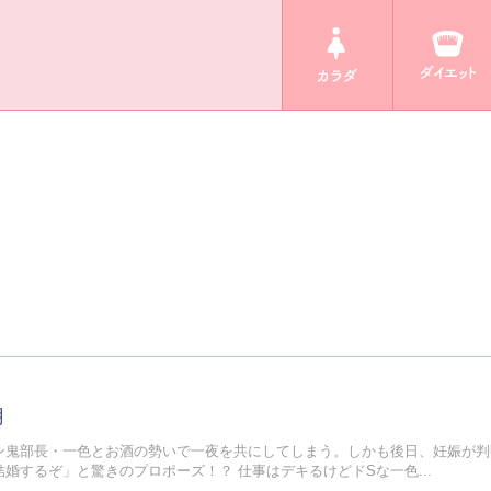
月
ン鬼部長・一色とお酒の勢いで一夜を共にしてしまう。しかも後日、妊娠が判
婚するぞ」と驚きのプロポーズ！？ 仕事はデキるけどドSな一色...