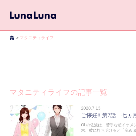
TOP
マタニティライフ
マタニティライフの記事一覧
2020.7.13
ご懐妊!! 第7話 七ヵ
OLの佐波は、苦手な超イケメ
末、彼に打ち明けると「産め!結