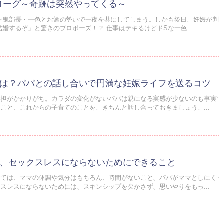
ロローグ～奇跡は突然やってくる～
ン鬼部長・一色とお酒の勢いで一夜を共にしてしまう。しかも後日、妊娠が判
婚するぞ」と驚きのプロポーズ！？ 仕事はデキるけどドSな一色...
は？パパとの話し合いで円満な妊娠ライフを送るコツ
負担がかかりがち。カラダの変化がないパパは親になる実感が少ないのも事実
こと、これからの子育てのことを、きちんと話し合っておきましょう。...
、セックスレスにならないためにできること
しては、ママの体調や気分はもちろん、時間がないこと、パパがママとしにく
スレスにならないためには、スキンシップを欠かさず、思いやりをもっ...