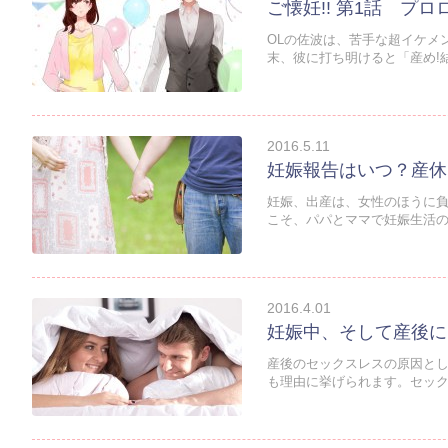
ご懐妊!! 第1話 プ
OLの佐波は、苦手な超イケメ
末、彼に打ち明けると「産め!結
2016.5.11
妊娠報告はいつ？産休
妊娠、出産は、女性のほうに
こそ、パパとママで妊娠生活の
2016.4.01
妊娠中、そして産後に
産後のセックスレスの原因と
も理由に挙げられます。セック