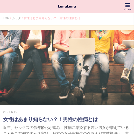
TOP
カラダ
女性はあまり知らない？！男性の性病とは
2021.6.19
女性はあまり知らない？！男性の性病とは
近年、セックスの低年齢化が進み、性病に感染する若い男女が増えている
ことをご存知ですか？実は、日本の女子高校生のクラミジア感染率は、世