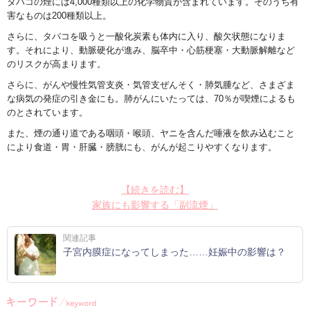
タバコの煙には
4,000
種類以上の化学物質が含まれています。そのうち有
害なものは
200
種類以上。
さらに、タバコを吸うと一酸化炭素も体内に入り、酸欠状態になりま
す。それにより、動脈硬化が進み、脳卒中・心筋梗塞・大動脈解離など
のリスクが高まります。
さらに、がんや慢性気管支炎・気管支ぜんそく・肺気腫など、さまざま
な病気の発症の引き金にも。肺がんにいたっては、
70
％が喫煙によるも
のとされています。
また、煙の通り道である咽頭・喉頭、ヤニを含んだ唾液を飲み込むこと
により食道・胃・肝臓・膀胱にも、がんが起こりやすくなります。
【続きを読む】
家族にも影響する「副流煙」
関連記事
子宮内膜症になってしまった……妊娠中の影響は？