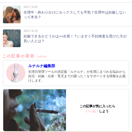
2017.5.02
生理中・終わりかけにセックスしても平気？生理中は妊娠しない
って本当？
2017.9.15
妊娠できるかどうかは○○次第！？いますぐ不妊検査を受けた方が
良い人とは？
ルナルナ編集部
生理日管理ツールの決定版「ルナルナ」が生理にまつわる悩みから
妊活・妊娠・出産・育児までの困った！をサポートする情報をお届
けします。
この記事が気に入ったら
いいね！
しよう