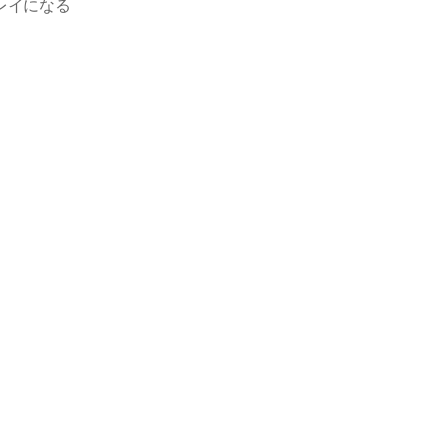
レイになる