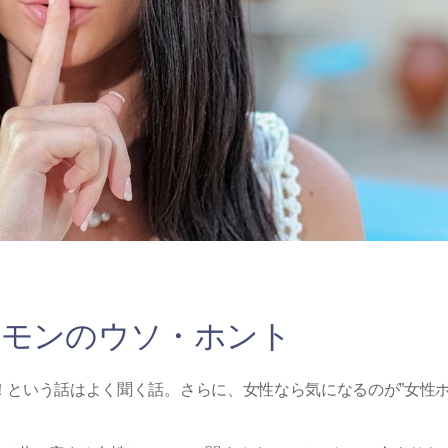
ルモンのウソ・ホント
という話はよく聞く話。さらに、女性なら気になるのが”女性ホ