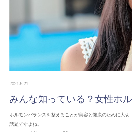
2021.5.21
みんな知っている？女性ホ
ホルモンバランスを整えることが美容と健康のために大切！
話題ですよね。