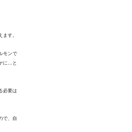
えます。
ルモンで
ヤに
…
と
る必要は
ので、自