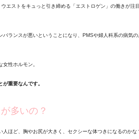
りウエストをキュっと引き締める「エストロゲン」の働きが注
ンバランスが悪いということになり、
PMS
や婦人科系の病気の
な女性ホルモン。
とが重要なんです。
ンが多いの？
い人ほど、胸やお尻が大きく、セクシーな体つきになるのかな