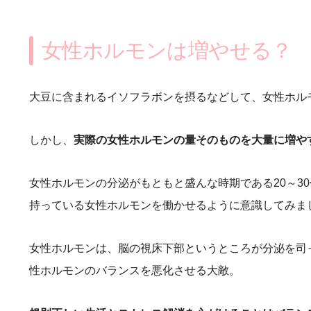
女性ホルモンは増やせる？
大豆に含まれるイソフラボンを摂るなどして、女性ホル
しかし、
実際の女性ホルモンの量そのものを大量に増や
女性ホルモンの分泌がもともと盛んな時期である
20
～
30
持っている女性ホルモンを働かせるように意識してみま
女性ホルモンは、脳の視床下部というところが分泌を司
性ホルモンのバランスを悪化させる大敵。