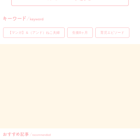
【マンガ】＆（アンド）ねこ夫婦
生後8ヶ月
育児エピソード