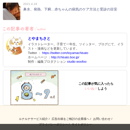
2021.4.19
鼻水、発熱、下痢…赤ちゃんの病気のケア方法と受診の目安
とやまちさと
イラストレーター。子育て一年生。ツイッター、ブログにて、イラ
スト・漫画などを更新しています。
Twitter ：
https://twitter.com/toyamachisato
ホームページ ：
http://chisato.boo.jp/
制作：編集プロダクション
studio woofoo
この記事が気に入ったら
いいね！
しよう
ルナルナサービス紹介
広告出稿をご検討の企業様へ
お問い合わせ
プライバシーポリシー
サイトポリシー