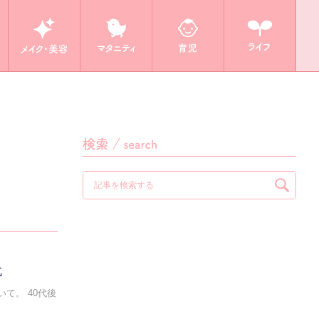
代
て。 40代後