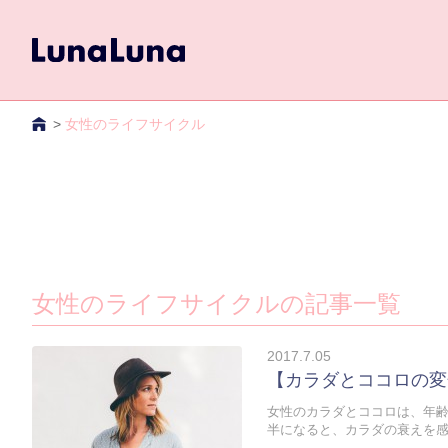
TOP
女性のライフサイクル
女性のライフサイクルの記事一覧
2017.7.05
【カラダとココロの変
女性のカラダとココロは、年齢
半になると、カラダの衰えを感