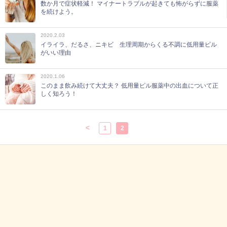
数か月で症状軽減！ マイナートラブルが起きても怖がらずに服薬
を続けよう。
2020.2.03
イライラ、だるさ、ニキビ 生理周期からくる不調に低用量ピル
がいい理由
2020.1.06
このまま飲み続けて大丈夫？ 低用量ピル服薬中の出血について正
しく知ろう！
<
1
2