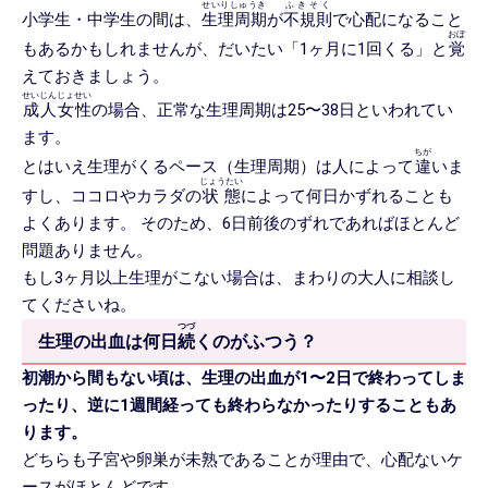
せいりしゅうき
ふきそく
小学生・中学生の間は、
生理周期
が
不規則
で心配になること
おぼ
もあるかもしれませんが、だいたい「1ヶ月に1回くる」と
覚
えておきましょう。
せいじんじょせい
成人女性
の場合、正常な生理周期は25〜38日といわれてい
ます。
ちが
とはいえ生理がくるペース（生理周期）は人によって
違
いま
じょうたい
すし、ココロやカラダの
状態
によって何日かずれることも
よくあります。 そのため、6日前後のずれであればほとんど
問題ありません。
もし3ヶ月以上生理がこない場合は、まわりの大人に相談し
てくださいね。
つづ
生理の出血は何日
続
くのがふつう？
初潮から間もない頃は、生理の出血が1〜2日で終わってしま
ったり、逆に1週間経っても終わらなかったりすることもあ
ります。
どちらも子宮や卵巣が未熟であることが理由で、心配ないケ
ースがほとんどです。