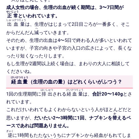
成人女性の場合、生理の出血が続く期間は、3〜7日間が
せいじょう
正常
といわれています。
しゅっけつりょう
出血量
は、生理がはじまって2日目ごろが一番多く、そこ
へ
からだんだん
減
っていきます。
そのため、生理の出血は4〜5日で終わる人が多いといわれて
いますが、子宮の向きや子宮の入口の広さによって、長くな
ったり短くなったりします。
もし生理が2週間以上続く場合は、まわりの大人に相談して
くださいね。
けいけつりょう
経血量
（生理の血の量）はどれくらいがふつう？
はいしゅつ
けいけつりょう
1回の生理期間に
排出
される
経血量
は、
合計20〜140g
とさ
れています。
これだけいわれてもよくわからないという人がほとんどだと
か
思いますが、
だいたい2〜3時間に1回、ナプキンを
替
えるペ
ースであれば問題ありません。
ぎゃく
逆
に1時間もたたないうちにナプキンから経血がもれてしま