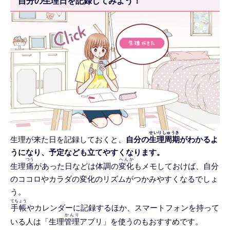
自分の生理日を
記録
してみよう！
せいりしゅうき
生理が来た日を記録しておくと、
自分の
生理周期
がわかるよ
うになり、予定なども立てやすくなります。
つう
へんか
生理
痛
があった日などは体調の
変化
もメモしておけば、自分
のココロやカラダの変化のリズムがつかみやすくなるでしょ
う。
てちょう
手帳
やカレンダーに記録するほか、スマートフォンを持って
かんり
いる人は「生理
管理
アプリ」を使うのもおすすめです。