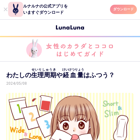
ルナルナの公式アプリを
ダウンロード
いますぐダウンロード
せいりしゅうき
けいけつりょう
わたしの
生理周期
や
経血量
はふつう？
2024/05/08