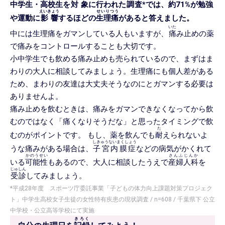
中学生・高校生を
対象
に行われた
調査
*では、約71%が勉強
えいきょう
せいりつう
や運動に
影響
するほどの
生理痛
があると答えました。
いた
中には生理痛をガマンしている人もいますが、
痛
み止めの薬
で痛みをコントロールすることも大切です。
小中学生でも飲める痛み止めも売られているので、まずはま
わりの大人に相談してみましょう。生理痛にも個人差がある
ため、まわりの友達は大丈夫そうなのにとガマンする必要は
ありませんよ。
痛み止めを飲むときは、痛みをガマンできなくなってから飲
むのではなく「痛くなりそうだな」と思ったタイミングで飲
た
むのがポイントです。 もし、薬を飲んでも
耐
えられないよ
しきゅうないまくしょう
うな痛みがある場合は、
子宮内膜症
などの病気がかくれて
かのうせい
さんふじんか
いる
可能性
もあるので、大人に相談したうえで
産婦人科
を
じゅしん
受診
してみましょう。
*平成28年度 スポーツ庁委託事業「子どもの体力向上課題対策プロジェク
ト」中学生高校女子生徒の女性特有疾患の現状調査 / n=608 / 千葉県下 公立
中学校・公立高等学校にて実施
きろく