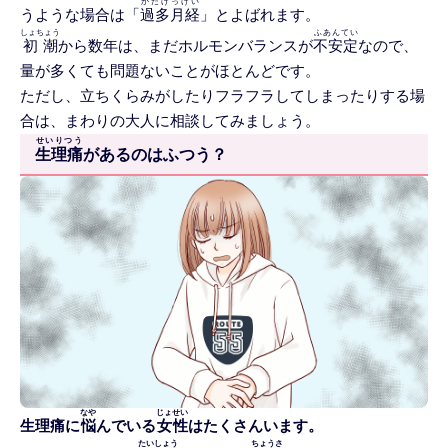
かたげっけい
うような場合は「
過多月経
」とよばれます。
しょちょう
ふあんてい
初潮
から数年は、まだホルモンバランスが
不安定
なので、
量が多くても問題ないことがほとんどです。
ただし、立ちくらみがしたりフラフラしてしまったりする場
合は、まわりの大人に相談してみましょう。
せいりつう
生理痛
があるのはふつう？
なや
じょせい
生理痛に
悩
んでいる
女性
はたくさんいます。
たいしょう
ちょうさ