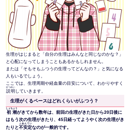
生理がはじまると「自分の生理はみんなと同じなのかな？」
と心配になってしまうこともあるかもしれません。
または「そもそもふつうの生理ってどんなの？」と気になる
人もいるでしょう。
ここでは、生理周期や経血量の目安について、わかりやすく
せつめい
説明
していきます。
生理がくるペースはどれくらいがふつう？
しょちょう
初潮
がきてから数年は、前回の生理がきた日から20日後に
はもう次の生理がきたり、45日経ってようやく次の生理がき
ふあんてい
たりと
不安定
なのが一般的です。